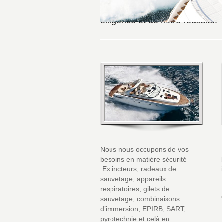
mettons tout en oeuvre pour sat
exigence et de notre réussite.
Nous nous occupons de vos
besoins en matière sécurité
:Extincteurs, radeaux de
sauvetage, appareils
respiratoires, gilets de
sauvetage, combinaisons
d’immersion, EPIRB, SART,
pyrotechnie et celà en