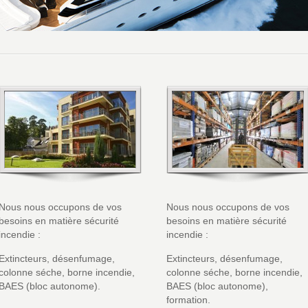
isfaire notre clientèle . Qualité, Réactivité, Ecoute sont 
Nous nous occupons de vos
Nous nous occupons de vos
besoins en matière sécurité
besoins en matière sécurité
incendie :
incendie :
Extincteurs, désenfumage,
Extincteurs, désenfumage,
colonne séche, borne incendie,
colonne séche, borne incendie,
BAES (bloc autonome).
BAES (bloc autonome),
formation.