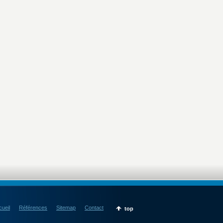
ueil
Références
Sitemap
Contact
top